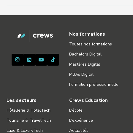
sont personnalisés pour garantir une mise en application imm
Nos formations en no-code s’adressent aux professionnels du 
entrepreneurs souhaitant créer ou automatiser des outils 
entreprises recherchant plus d’agilité et d’autonomie dans leu
Nos formations
Toutes nos formations
Bachelors Digital
Mastères Digital
MBAs Digital
Formation professionnelle
Les secteurs
Crews Education
Hôtellerie & HotelTech
L'école
Tourisme & TravelTech
L'expérience
Luxe & LuxuryTech
Actualités