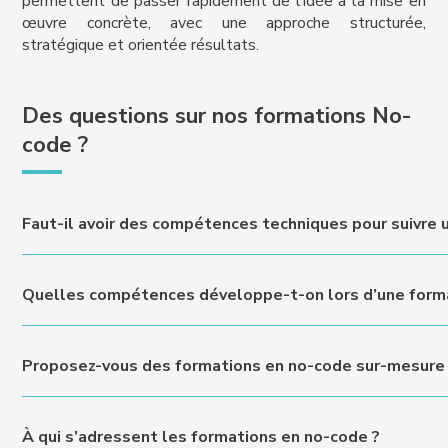
permettent de passer rapidement de l’idée à la mise en
œuvre concrète, avec une approche structurée,
stratégique et orientée résultats.
Des questions sur nos formations No-
code ?
Faut-il avoir des compétences techniques pour suivre 
Non, les formations en no-code sont précisément conç
Quelles compétences développe-t-on lors d’une forma
pédagogique permet d’acquérir rapidement les bases nécess
en toute autonomie.
Une formation en no-code permet de concevoir des sites web
Proposez-vous des formations en no-code sur-mesure 
des workflows sans développement technique. Les partici
digital et à choisir les outils adaptés à leurs objectifs.
Oui, nous concevons des formations en no-code adaptées a
À qui s’adressent les formations en no-code ?
s’agisse de création de site, d’automatisation de processus