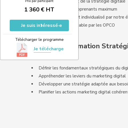
Un formateur expert de la stratégie digitale
Prix par participant
1 360 € HT
Des groupes de 5 apprenants maximum
Un accompagnement individualisé par notre 
Je suis intéressé·e
Une formation finançable par les OPCO
Télécharger le programme
Objectifs de la formation Stratégi
Je télécharge
Définir les fondamentaux stratégiques du digi
Appréhender les leviers du marketing digital
Développer une stratégie adaptée aux besoin
Planifier les actions marketing digital cohére