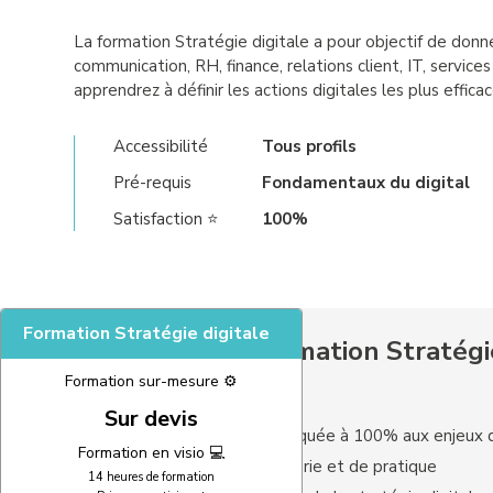
La formation Stratégie digitale a pour objectif de donn
communication, RH, finance, relations client, IT, services 
apprendrez à définir les actions digitales les plus effic
Accessibilité
Tous profils
Pré-requis
Fondamentaux du digital
Satisfaction ⭐
100%
Formation Stratégie digitale
Les plus de la formation Stratégi
Formation sur-mesure ⚙️
Sur devis
Une formation appliquée à 100% aux enjeux d
Formation en visio 💻
Un mélange de théorie et de pratique
14 heures de formation