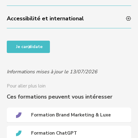
Experience : réponse sous 48 heures
Accessibilité et international
Taux de satisfaction en fin de formation : 90%
Taux de satisfaction sur les compétences acquises :
100%
Accessibilité des personnes en situation de handicap,
Je candidate
RQTH, ou difficultés particulières, nous contacter
pour organiser un entretien et vous proposer un
programme adapté à vos besoins :
Informations mises à jour le 13/07/2026
handicap@crews-education.com
Accessibilité des publics internationaux, nous
Pour aller plus loin
contacter :
international@crews-education.com
Ces formations peuvent vous intéresser
Formation Brand Marketing & Luxe
Formation ChatGPT