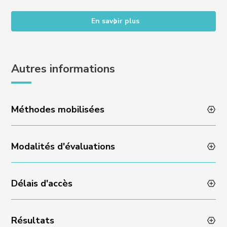
En savoir plus
Autres informations
Méthodes mobilisées
Modalités d'évaluations
Animation des formations par des professionnels en
activité
Méthodes pédagogiques variées et dynamiques
Délais d'accès
Évaluation des acquis en fin de formation via un quizz
Encadrement individuel par l’équipe Experience
ou un rendu de projet
Résultats
Admissibilité sur dossier et échange avec l’équipe