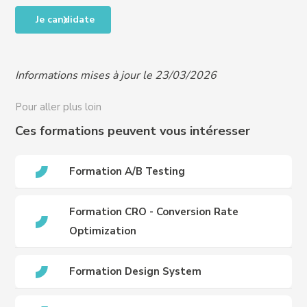
Accessibilité des personnes en situation de handicap,
Taux de satisfaction en fin de formation : NA
Je candidate
RQTH, ou difficultés particulières, nous contacter
Taux de progression individuelle : NA
pour organiser un entretien et vous proposer un
programme adapté à vos besoins :
Informations mises à jour le 23/03/2026
handicap@crews-education.com
Accessibilité des publics internationaux, nous
Pour aller plus loin
contacter :
international@crews-education.com
Ces formations peuvent vous intéresser
Formation A/B Testing
Formation CRO - Conversion Rate
Optimization
Formation Design System