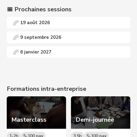
📅 Prochaines sessions
19 août 2026
9 septembre 2026
6 janvier 2027
Prochaines dates sur demande 📩
Formations intra-entreprise
Masterclass
Demi-journée
1-2h
5-100 pax
3,5h
5-100 pax