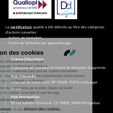
La
certification
qualité a été délivrée au titre des catégories
d'actions suivantes :
- Actions de formation,
- Centre de formation par apprentissage.
Crews Education
Organisme de formation et centre de formation d'apprentis
Hub Chambéry
3 rue Lac du Mont Cenis, BP 70408, 73370 Le Bourget
du Lac
Hub Montpellier
80 rue Isabelle Eberhardt, CS 70800, 34060 Montpellier
Cedex 2