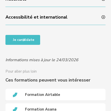
Experience : réponse sous 48 heures
Accessibilité et international
Taux de satisfaction en fin de formation : NA
Taux de progression individuelle : NA
Accessibilité des personnes en situation de handicap,
Je candidate
RQTH, ou difficultés particulières, nous contacter
pour organiser un entretien et vous proposer un
programme adapté à vos besoins :
Informations mises à jour le 24/03/2026
handicap@crews-education.com
Accessibilité des publics internationaux, nous
Pour aller plus loin
contacter :
international@crews-education.com
Ces formations peuvent vous intéresser
Formation Airtable
Formation Asana