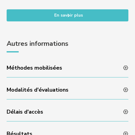
En savoir plus
Autres informations
Méthodes mobilisées
Modalités d'évaluations
Animation des formations par des professionnels du
digital activité
Méthodes pédagogiques variées et dynamiques
Délais d'accès
Évaluation des acquis en fin de formation via un quizz
(études de cas, ateliers et travaux)
ou un rendu de projet
Encadrement individuel par l’équipe Experience
Résultats
Admissibilité sur dossier et échange avec l’équipe