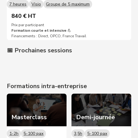
7 heures
Visio
Groupe de 5 maximum
840 € HT
Prix par participant
Formation courte et intensive
💪
Financements : Direct, OPCO, France Travail
📅 Prochaines sessions
Prochaines dates sur demande 📩
Formations intra-entreprise
Masterclass
Demi-journée
1-2h
5-100 pax
3,5h
5-100 pax