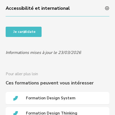
Accessibilité et international
Taux de satisfaction en fin de formation : NA
Taux de progression individuelle : NA
Accessibilité des personnes en situation de handicap,
Je candidate
RQTH, ou difficultés particulières, nous contacter
pour organiser un entretien et vous proposer un
programme adapté à vos besoins :
Informations mises à jour le 23/03/2026
handicap@crews-education.com
Accessibilité des publics internationaux, nous
contacter :
international@crews-education.com
Pour aller plus loin
Ces formations peuvent vous intéresser
Formation Design System
Formation Design Thinking