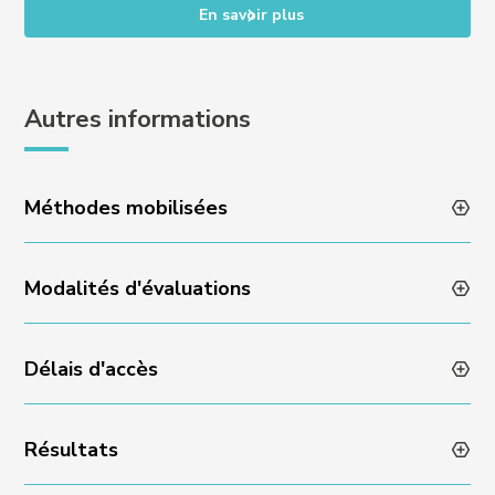
En savoir plus
Autres informations
Méthodes mobilisées
Modalités d'évaluations
Animation des formations par des professionnels en
activité
Méthodes pédagogiques variées et dynamiques
Délais d'accès
Évaluation des acquis en fin de formation via un quizz
Encadrement individuel par l’équipe Experience
ou un rendu de projet
Résultats
Admissibilité sur dossier et échange avec l’équipe
Experience : réponse sous 48 heures