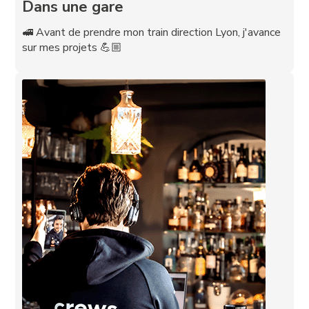
Dans une gare
🚅 Avant de prendre mon train direction Lyon, j'avance
sur mes projets 💪🏼