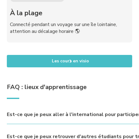
À la plage
Connecté pendant un voyage sur une île lointaine,
attention au décalage horaire 🌎
Les cours en visio
FAQ : lieux d'apprentissage
Est-ce que je peux aller à l'international pour particip
Oui, vous pouvez suivre les cours depuis l’étranger, tant que 
Est-ce que je peux retrouver d'autres étudiants pour tr
organiser un stage, un séjour ou un départ à l’international s