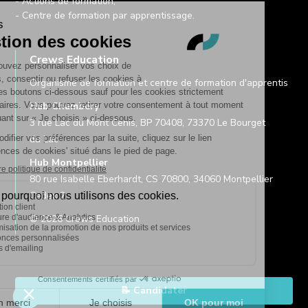
- Actions de formation,
- Centre de formation par apprentissage.
Crews Education
Organisme de formation et centre de formation d'apprentis
Hub Chambéry
3 rue Lac du Mont Cenis, BP 70408, 73370 Le Bourget
du Lac
Hub Montpellier
80 rue Isabelle Eberhardt, CS 70800, 34060 Montpellier
Cedex 2
© 2026 Crews Education
📝 Candidater