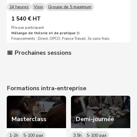
14 heures
Visio
Groupe de 5 maximum
1 540 € HT
Prix par participant
Mélange de théorie et de pratique
⚖️
Financements : Direct, OPCO, France Travail, 3x sans frais
📅 Prochaines sessions
Prochaines dates sur demande 📩
Formations intra-entreprise
Masterclass
Demi-journée
1-2h
5-100 pax
3,5h
5-100 pax