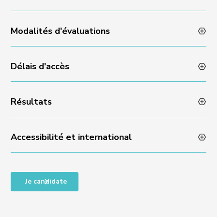
Modalités d'évaluations
Animation des formations par des professionnels en
activité
Méthodes pédagogiques variées et dynamiques
Délais d'accès
Évaluation des acquis en fin de formation via un quizz
Encadrement individuel par l’équipe Experience
ou un rendu de projet
Résultats
Admissibilité sur dossier et échange avec l’équipe
Experience : réponse sous 48 heures
Accessibilité et international
Taux de satisfaction en fin de formation : NA
Taux de progression individuelle : NA
Accessibilité des personnes en situation de handicap,
Je candidate
RQTH, ou difficultés particulières, nous contacter
pour organiser un entretien et vous proposer un
programme adapté à vos besoins :