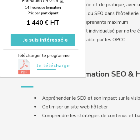
Formation en visio 💻
Un mélange de théorie et de pratique, avec ut
14 heures de formation
Un formateur expert du SEO dans l'hôtellerie
Prix par participant
1 440 € HT
Des groupes de 5 apprenants maximum
Un accompagnement individualisé par notre 
Je suis intéressé·e
Une formation finançable par les OPCO
Télécharger le programme
Je télécharge
Objectifs de la formation SEO & 
Appréhender le SEO et son impact sur la visibi
Optimiser un site web hôtelier
Comprendre les stratégies de contenus et ba