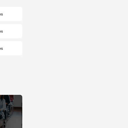
es
es
es