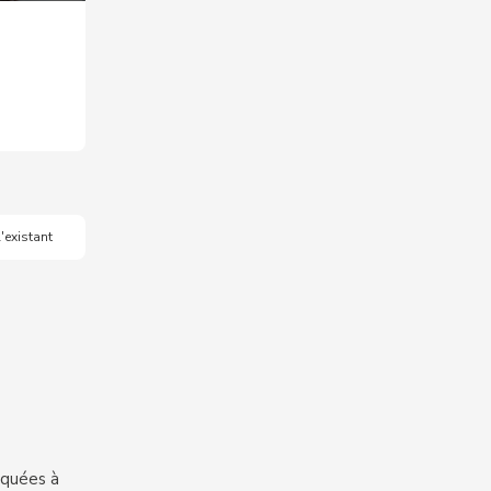
'existant
iquées à