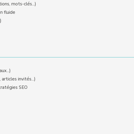
ions, mots-clés...)
n fluide
)
ux...)
rticles invités...)
tratégies SEO