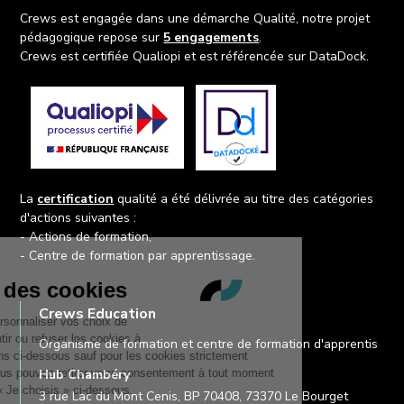
Crews est engagée dans une démarche Qualité, notre projet
pédagogique repose sur
5 engagements
.
Crews est certifiée Qualiopi et est référencée sur DataDock.
La
certification
qualité a été délivrée au titre des catégories
d'actions suivantes :
- Actions de formation,
- Centre de formation par apprentissage.
Crews Education
Organisme de formation et centre de formation d'apprentis
Hub Chambéry
3 rue Lac du Mont Cenis, BP 70408, 73370 Le Bourget