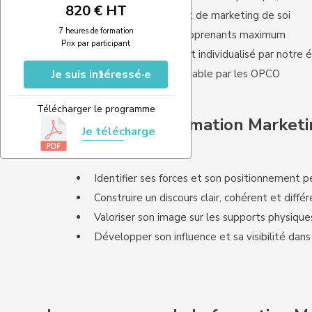
820 € HT
Un formateur expert de marketing de soi
7 heures de formation
Des groupes de 5 apprenants maximum
Prix par participant
Un accompagnement individualisé par notre 
Je suis intéressé·e
Une formation finançable par les OPCO
Télécharger le programme
Objectifs de la formation Marketi
Je télécharge
Identifier ses forces et son positionnement p
Construire un discours clair, cohérent et diffé
Valoriser son image sur les supports physique
Développer son influence et sa visibilité dans