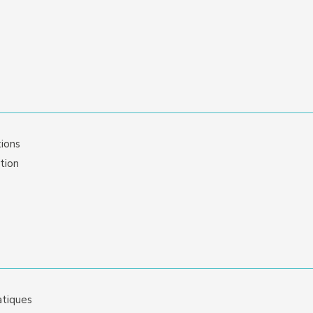
tions
tion
atiques