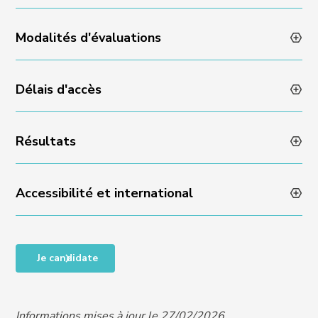
Modalités d'évaluations
Animation des formations par des professionnels en
activité
Méthodes pédagogiques variées et dynamiques
Délais d'accès
Évaluation des acquis en fin de formation via un quizz
Encadrement individuel par l’équipe Experience
ou un rendu de projet
Résultats
Admissibilité sur dossier et échange avec l’équipe
Experience : réponse sous 48 heures
Accessibilité et international
Taux de satisfaction en fin de formation : NA
Taux de progression individuelle : NA
Accessibilité des personnes en situation de handicap,
Je candidate
RQTH, ou difficultés particulières, nous contacter
pour organiser un entretien et vous proposer un
programme adapté à vos besoins :
Informations mises à jour le 27/02/2026