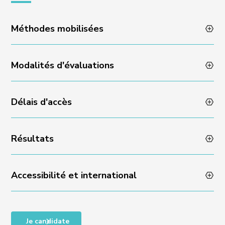
Méthodes mobilisées
Modalités d'évaluations
Animation des formations par des professionnels en
activité
Méthodes pédagogiques variées et dynamiques
Délais d'accès
Évaluation des acquis en fin de formation via un quizz
Encadrement individuel par l’équipe Experience
ou un rendu de projet
Résultats
Admissibilité sur dossier et échange avec l’équipe
Experience : réponse sous 48 heures
Accessibilité et international
Taux de satisfaction en fin de formation : NA
Taux de progression individuelle : NA
Accessibilité des personnes en situation de handicap,
Je candidate