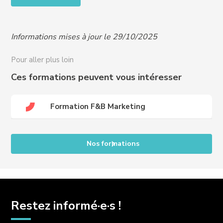
RQTH, ou difficultés particulières, nous contacter
pour organiser un entretien et vous proposer un
programme adapté à vos besoins :
Informations mises à jour le 29/10/2025
handicap@crews-education.com
Accessibilité des publics internationaux, nous
Pour aller plus loin
contacter :
international@crews-education.com
Ces formations peuvent vous intéresser
Formation F&B Marketing
Nos formations
Restez informé·e·s !