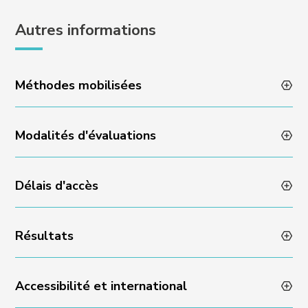
Autres informations
Méthodes mobilisées
Modalités d'évaluations
Animation des formations par des professionnels en
activité
Méthodes pédagogiques variées et dynamiques
Délais d'accès
Évaluation des acquis en fin de formation via un quizz
Encadrement individuel par l’équipe Experience
ou un rendu de projet
Résultats
Admissibilité sur dossier et échange avec l’équipe
Experience : réponse sous 48 heures
Accessibilité et international
Taux de satisfaction en fin de formation : NA
Taux de progression individuelle : NA