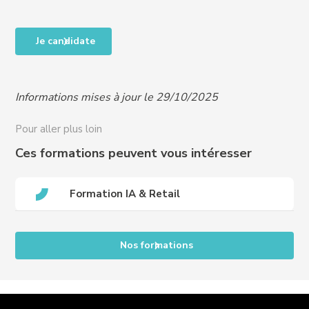
Accessibilité des personnes en situation de handicap,
Je candidate
RQTH, ou difficultés particulières, nous contacter
pour organiser un entretien et vous proposer un
programme adapté à vos besoins :
Informations mises à jour le 29/10/2025
handicap@crews-education.com
Accessibilité des publics internationaux, nous
Pour aller plus loin
contacter :
international@crews-education.com
Ces formations peuvent vous intéresser
Formation IA & Retail
Nos formations