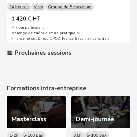
14 heures
Visio
Groupe de 5 maximum
1 420 € HT
Prix par participant
Mélange de théorie et de pratique
⚖️
Financements : Direct, OPCO, France Travail, 3x sans frais
📅 Prochaines sessions
Prochaines dates sur demande 📩
Formations intra-entreprise
Masterclass
Demi-journée
1-2h
5-100 pax
3,5h
5-100 pax