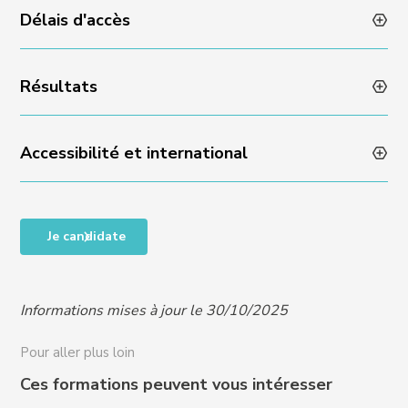
Méthodes pédagogiques variées et dynamiques
Délais d'accès
Évaluation des acquis en fin de formation via un quizz
Encadrement individuel par l’équipe Experience
ou un rendu de projet
Résultats
Admissibilité sur dossier et échange avec l’équipe
Experience : réponse sous 48 heures
Accessibilité et international
Taux de satisfaction en fin de formation : NA
Taux de progression individuelle : NA
Accessibilité des personnes en situation de handicap,
Je candidate
RQTH, ou difficultés particulières, nous contacter
pour organiser un entretien et vous proposer un
programme adapté à vos besoins :
Informations mises à jour le 30/10/2025
handicap@crews-education.com
Accessibilité des publics internationaux, nous
Pour aller plus loin
contacter :
international@crews-education.com
Ces formations peuvent vous intéresser