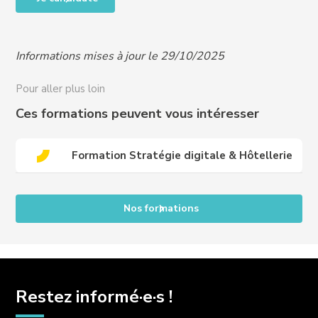
RQTH, ou difficultés particulières, nous contacter
pour organiser un entretien et vous proposer un
programme adapté à vos besoins :
Informations mises à jour le 29/10/2025
handicap@crews-education.com
Accessibilité des publics internationaux, nous
Pour aller plus loin
contacter :
international@crews-education.com
Ces formations peuvent vous intéresser
Formation Stratégie digitale & Hôtellerie
Nos formations
Restez informé·e·s !