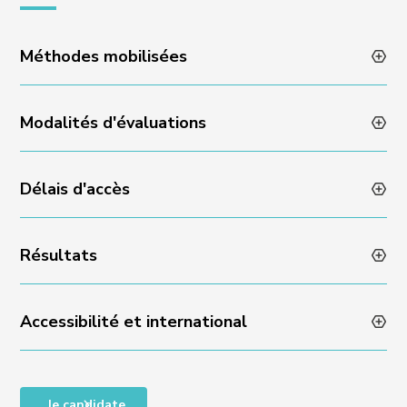
Méthodes mobilisées
Modalités d'évaluations
Animation des formations par des professionnels en
activité
Méthodes pédagogiques variées et dynamiques
Délais d'accès
Évaluation des acquis en fin de formation via un quizz
Encadrement individuel par l’équipe Experience
ou un rendu de projet
Résultats
Admissibilité sur dossier et échange avec l’équipe
Experience : réponse sous 48 heures
Accessibilité et international
Taux de satisfaction en fin de formation : NA
Taux de progression individuelle : NA
Accessibilité des personnes en situation de handicap,
Je candidate