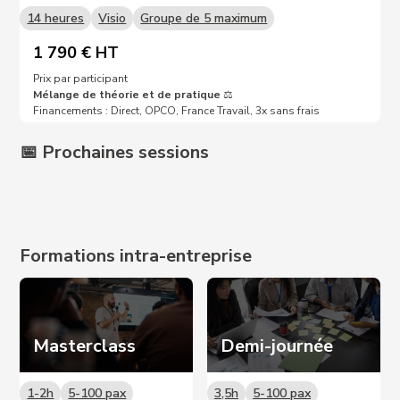
14 heures
Visio
Groupe de 5 maximum
1 790 € HT
Prix par participant
Mélange de théorie et de pratique
⚖️
Financements : Direct, OPCO, France Travail, 3x sans frais
📅 Prochaines sessions
Prochaines dates sur demande 📩
Formations intra-entreprise
Masterclass
Demi-journée
1-2h
5-100 pax
3,5h
5-100 pax