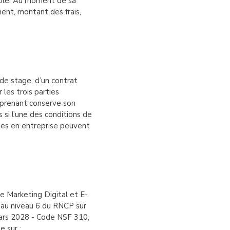
école. Au moment de sa
ent, montant des frais,
de stage, d’un contrat
les trois parties
apprenant conserve son
 si l’une des conditions de
odes en entreprise peuvent
e Marketing Digital et E-
 au niveau 6 du RNCP sur
ars 2028 - Code NSF 310,
e sur :