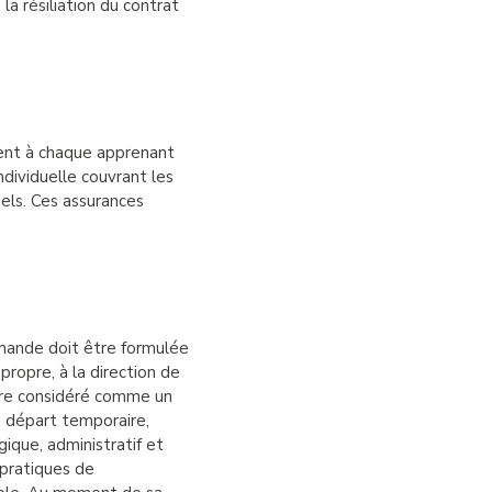
a résiliation du contrat
ient à chaque apprenant
ndividuelle couvrant les
els. Ces assurances
mande doit être formulée
ropre, à la direction de
être considéré comme un
n départ temporaire,
gique, administratif et
 pratiques de