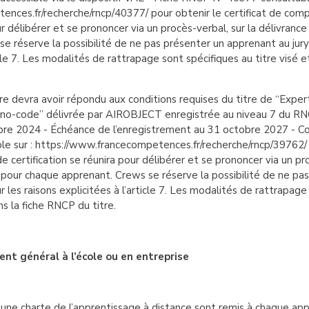
nces.fr/recherche/rncp/40377/ pour obtenir le certificat de comp
ur délibérer et se prononcer via un procès-verbal, sur la délivrance
 réserve la possibilité de ne pas présenter un apprenant au jury 
icle 7. Les modalités de rattrapage sont spécifiques au titre visé e
 devra avoir répondu aux conditions requises du titre de “Exper
 no-code” délivrée par AIROBJECT enregistrée au niveau 7 du RN
e 2024 - Échéance de l’enregistrement au 31 octobre 2027 - C
 sur : https://www.francecompetences.fr/recherche/rncp/39762/ po
 certification se réunira pour délibérer et se prononcer via un pro
e pour chaque apprenant. Crews se réserve la possibilité de ne pa
ur les raisons explicitées à l’article 7. Les modalités de rattrapage
ns la fiche RNCP du titre.
t général à l’école ou en entreprise
 une charte de l’apprentissage à distance sont remis à chaque 