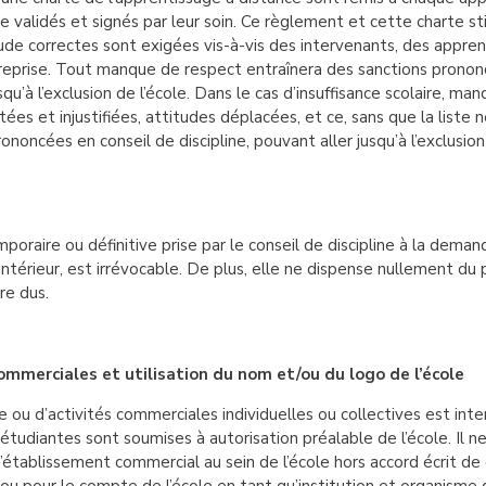
 être validés et signés par leur soin. Ce règlement et cette charte
ude correctes sont exigées vis-à-vis des intervenants, des appre
ntreprise. Tout manque de respect entraînera des sanctions pronon
squ’à l’exclusion de l’école. Dans le cas d’insuffisance scolaire, man
es et injustifiées, attitudes déplacées, et ce, sans que la liste n
noncées en conseil de discipline, pouvant aller jusqu’à l’exclusion 
mporaire ou définitive prise par le conseil de discipline à la deman
ntérieur, est irrévocable. De plus, elle ne dispense nullement du 
ore dus.
ommerciales et utilisation du nom et/ou du logo de l’école
u d’activités commerciales individuelles ou collectives est inter
étudiantes sont soumises à autorisation préalable de l’école. Il ne 
d’établissement commercial au sein de l’école hors accord écrit de