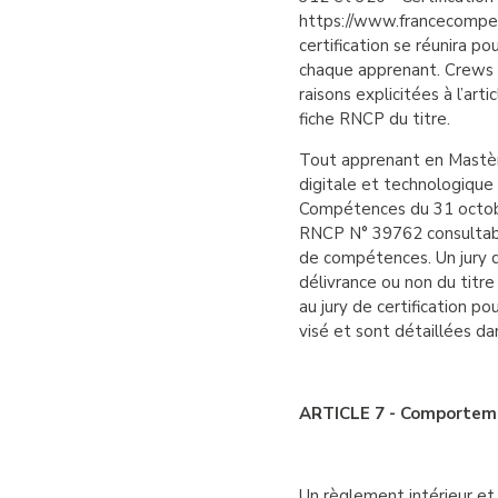
https://www.francecompete
certification se réunira po
chaque apprenant. Crews se
raisons explicitées à l’art
fiche RNCP du titre.
Tout apprenant en Mastère
digitale et technologique
Compétences du 31 octobr
RNCP N° 39762 consultable
de compétences. Un jury de
délivrance ou non du titr
au jury de certification po
visé et sont détaillées da
ARTICLE 7 - Comportemen
Un règlement intérieur et