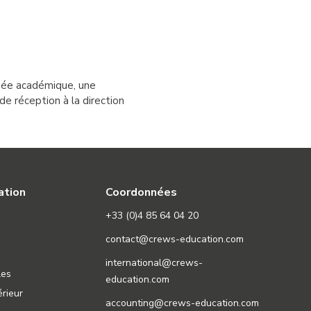
année académique, une
e réception à la direction
ation
Coordonnées
+33 (0)4 85 64 04 20
contact@crews-education.com
international@crews-
les
education.com
rieur
accounting@crews-education.com