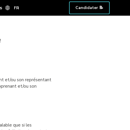
s
Candidater 📝
FR
e
nant et/ou son représentant
apprenant et/ou son
lable que si les