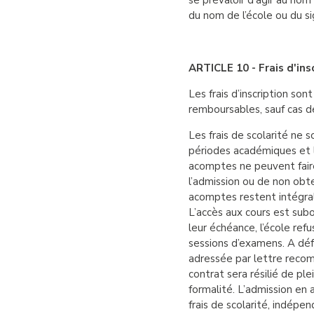
se prévaloir d’agir au nom
du nom de l’école ou du si
ARTICLE 10 - Frais d'insc
Les frais d’inscription son
remboursables, sauf cas de
Les frais de scolarité ne 
périodes académiques et l
acomptes ne peuvent faire
l’admission ou de non obte
acomptes restent intégral
L’accès aux cours est subo
leur échéance, l’école ref
sessions d’examens. A déf
adressée par lettre recom
contrat sera résilié de pl
formalité. L’admission en 
frais de scolarité, indépe