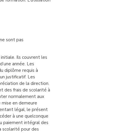
e formation. L’utilisation
 ne sont pas
itiale. Ils couvrent les
 d’une année. Les
du diplôme requis à
 justificatif. Les
éciation de la direction.
 des frais de scolarité à
senter normalement aux
ne mise en demeure
ntant légal, le présent
procéder à une quelconque
 au paiement intégral des
a scolarité pour des