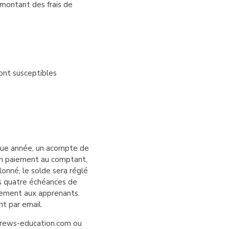
 montant des frais de
sont susceptibles
haque année, un acompte de
’un paiement au comptant,
lonné, le solde sera réglé
is quatre échéances de
uement aux apprenants.
nt par email.
@crews-education.com ou