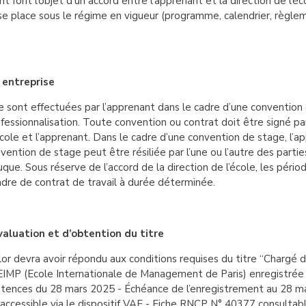
nt font l’objet d’un accord entre l’apprenant et la direction de l’
se place sous le régime en vigueur (programme, calendrier, règlem
 entreprise
e sont effectuées par l’apprenant dans le cadre d’une convention 
essionnalisation. Toute convention ou contrat doit être signé par 
l’école et l’apprenant. Dans le cadre d’une convention de stage, l’
vention de stage peut être résiliée par l’une ou l’autre des parties
uque. Sous réserve de l’accord de la direction de l’école, les péri
adre de contrat de travail à durée déterminée.
valuation et d’obtention du titre
r devra avoir répondu aux conditions requises du titre “Chargé d
EIMP (Ecole Internationale de Management de Paris) enregistrée
tences du 28 mars 2025 - Échéance de l’enregistrement au 28 m
 accessible via le dispositif VAE - Fiche RNCP N° 40377 consultabl