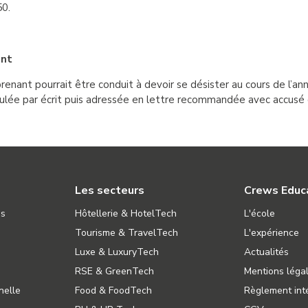
50.
ent
prenant pourrait être conduit à devoir se désister au cours de l’
ée par écrit puis adressée en lettre recommandée avec accusé d
Les secteurs
Crews Educ
ns
Hôtellerie & HotelTech
L'école
Tourisme & TravelTech
L'expérience
Luxe & LuxuryTech
Actualités
RSE & GreenTech
Mentions léga
nelle
Food & FoodTech
Règlement inté