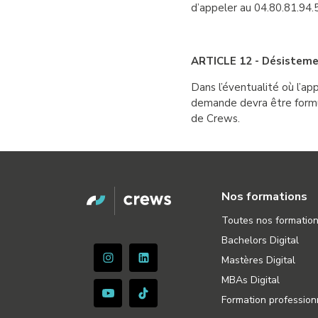
d’appeler au 04.80.81.94.
ARTICLE 12 - Désistem
Dans l’éventualité où l’ap
demande devra être formul
de Crews.
Nos formations
Toutes nos formatio
Bachelors Digital
Mastères Digital
MBAs Digital
Formation profession