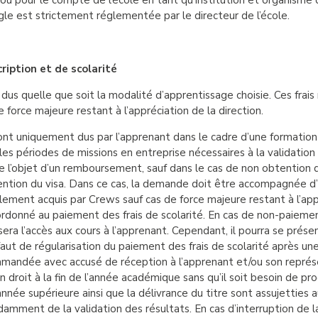
 ou pour le compte de l’école en tant qu’institution et organisme d
gle est strictement réglementée par le directeur de l’école.
ription et de scolarité
t dus quelle que soit la modalité d’apprentissage choisie. Ces frais
 force majeure restant à l’appréciation de la direction.
sont uniquement dus par l’apprenant dans le cadre d’une formation in
es périodes de missions en entreprise nécessaires à la validation
 l’objet d’un remboursement, sauf dans le cas de non obtention 
ntion du visa. Dans ce cas, la demande doit être accompagnée d’un
ement acquis par Crews sauf cas de force majeure restant à l’appr
rdonné au paiement des frais de scolarité. En cas de non-paiement
usera l’accès aux cours à l’apprenant. Cependant, il pourra se pré
aut de régularisation du paiement des frais de scolarité après u
mandée avec accusé de réception à l’apprenant et/ou son représe
ein droit à la fin de l’année académique sans qu’il soit besoin de 
année supérieure ainsi que la délivrance du titre sont assujetties
ndamment de la validation des résultats. En cas d’interruption de l