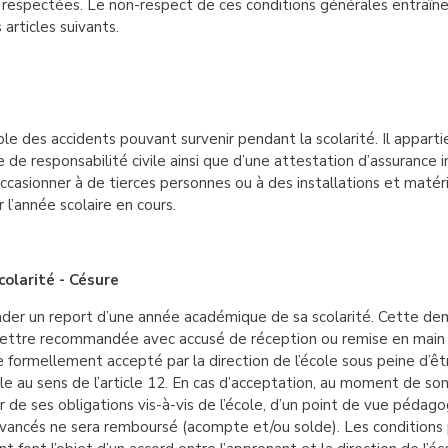
respectées. Le non-respect de ces conditions générales entraîne l
 articles suivants.
le des accidents pouvant survenir pendant la scolarité. Il appart
e de responsabilité civile ainsi que d’une attestation d’assurance i
casionner à de tierces personnes ou à des installations et matéri
 l’année scolaire en cours.
olarité - Césure
er un report d’une année académique de sa scolarité. Cette de
 lettre recommandée avec accusé de réception ou remise en main p
e formellement accepté par la direction de l’école sous peine d’
e au sens de l’article 12. En cas d’acceptation, au moment de so
r de ses obligations vis-à-vis de l’école, d’un point de vue pédago
s avancés ne sera remboursé (acompte et/ou solde). Les conditions