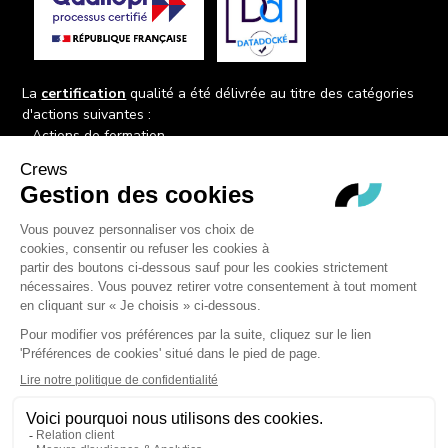
services opérationnels concernés, des décisions rapides et durables en
fonction des résultats de chacune des campagnes menées.
- Réaliser les ajustements nécessaires en vérifiant les impacts des
campagnes menées au regard des objectifs fixés pour optimiser les
La
certification
qualité a été délivrée au titre des catégories
résultats de façon responsable.
d'actions suivantes :
- Actions de formation,
- Mettre en place un ou plusieurs outils de communication inclusifs en
- Centre de formation par apprentissage.
choisissant, avec les parties pluridisciplinaires concernées (web,
informatique, marketing, etc.), le logiciel adapté (Trello, Monday, Drive,
etc.) pour organiser, suivre et optimiser la réalisation des tâches durant
Crews Education
le projet de marketing digital et e-commerce.
Organisme de formation et centre de formation d'apprentis
- Mettre en place un outil d’amélioration continue (ticketing) de
Hub Chambéry
l’expérience client en utilisant un moyen s’adaptant aux personnes en
3 rue Lac du Mont Cenis, BP 70408, 73370 Le Bourget
situation de handicap pour que les parties prenantes remontent les
du Lac
dysfonctionnements et incidents aux équipes techniques.
Hub Montpellier
- Élaborer un reporting écrit et oral adapté à tous les publics,
80 rue Isabelle Eberhardt, CS 70800, 34060 Montpellier
notamment aux personnes en situation de handicap, en utilisant les
Cedex 2
outils de bureautique, un tableur et/ou un outil de reporting spécifique
(HubSpot, Google Sheet, etc.) pour présenter les résultats de la