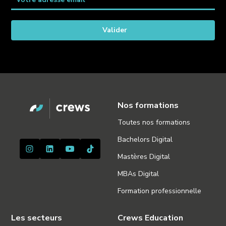
- Créer des comptes professionnels sur les plateformes sociales en se
référant à la stratégie de la marque pour accroître la visibilité de
l’entreprise afin d’acquérir et fidéliser des clients.
- Centraliser l’ensemble des comptes professionnels créés en
paramétrant une plateforme de social média management pour
planifier, diffuser et modérer les publications des médias sociaux de
l’entreprise.
Nos formations
- Préparer les campagnes en choisissant l’ensemble des supports de
communication 360 adaptés aux buyer persona de la marque pour
Toutes nos formations
convaincre le plus grand nombre de prospects possible sur la zone de
Bachelors Digital
chalandise définie.
Mastères Digital
- Concevoir des contenus multimédias (texte, image, vidéo et audio) en
utilisant les logiciels de création de contenu (ex : Canva, Suite Adobe) et
MBAs Digital
les outils d’IA générative en fonction des supports de communication
Formation professionnelle
360 choisis pour développer la visibilité de l’entreprise et démontrer
son expertise.
Les secteurs
Crews Education
- Faciliter l’UX (expérience utilisateur) en mettant en œuvre des