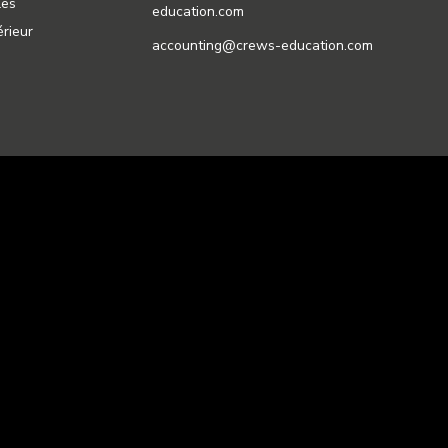
les
education.com
rieur
accounting@crews-education.com