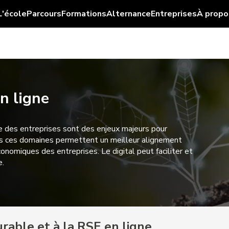
L'école
Parcours
Formations
Alternance
Entreprises
À propo
n ligne
e des entreprises sont des enjeux majeurs pour
dans ces domaines permettent un meilleur alignement
onomiques des entreprises. Le digital peut faciliter et
e.
able et à la RSE en ligne