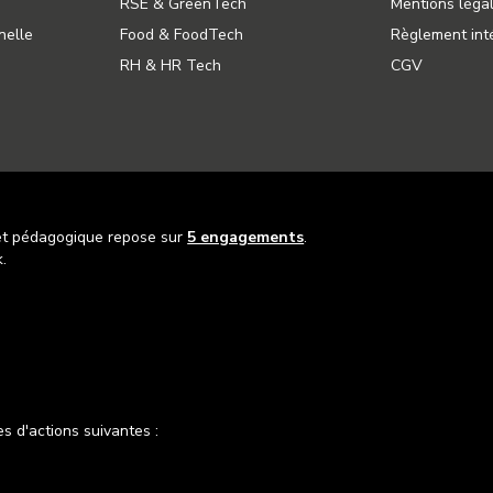
RSE & GreenTech
Mentions léga
nelle
Food & FoodTech
Règlement inté
RH & HR Tech
CGV
et pédagogique repose sur
5 engagements
.
.
es d'actions suivantes :