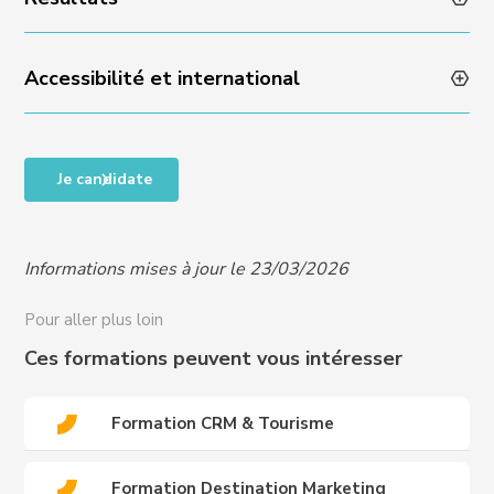
Admissibilité sur dossier et échange avec l’équipe
Experience : réponse sous 48 heures
Accessibilité et international
Taux de satisfaction en fin de formation : NA
Taux de progression individuelle : NA
Accessibilité des personnes en situation de handicap,
Je candidate
RQTH, ou difficultés particulières, nous contacter
pour organiser un entretien et vous proposer un
programme adapté à vos besoins :
Informations mises à jour le 23/03/2026
handicap@crews-education.com
Accessibilité des publics internationaux, nous
Pour aller plus loin
contacter :
international@crews-education.com
Ces formations peuvent vous intéresser
Formation CRM & Tourisme
Formation Destination Marketing