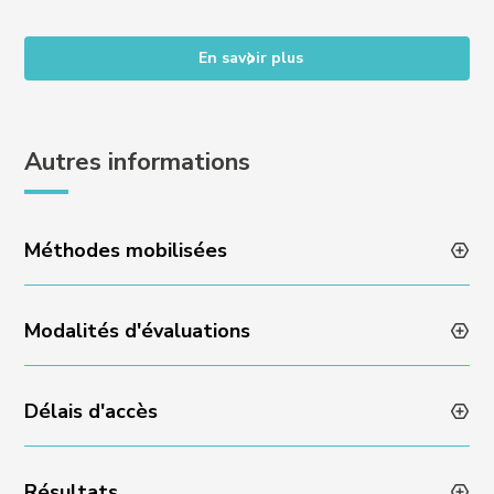
En savoir plus
Autres informations
Méthodes mobilisées
Modalités d'évaluations
Animation des formations par des professionnels en
activité
Méthodes pédagogiques variées et dynamiques
Délais d'accès
Évaluation des acquis en fin de formation via un quizz
Encadrement individuel par l’équipe Experience
ou un rendu de projet
Résultats