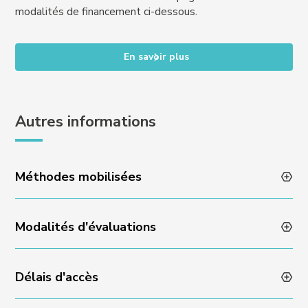
modalités de financement ci-dessous.
En savoir plus
Autres informations
Méthodes mobilisées
Modalités d'évaluations
Animation des formations par des professionnels en
activité
Méthodes pédagogiques variées et dynamiques
Délais d'accès
Évaluation des acquis en fin de formation via un quizz
Encadrement individuel par l’équipe Experience
ou un rendu de projet