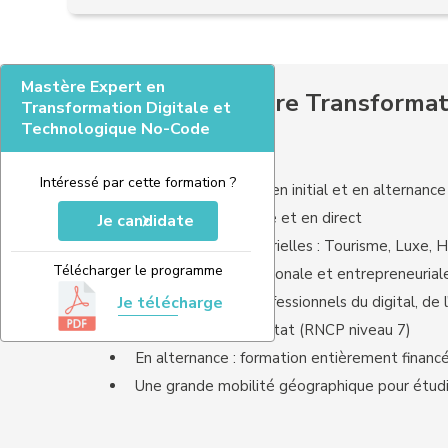
Mastère Expert en
Les plus du Mastère Transformat
Transformation Digitale et
Technologique No-Code
Intéressé par cette formation ?
Mastère accessible en initial et en alternance
Des cours à distance et en direct
Je candidate
Spécialisation sectorielles : Tourisme, Luxe, H
Télécharger le programme
Orientation internationale et entrepreneurial
Je télécharge
60 intervenants professionnels du digital, de 
Titre reconnu par l'Etat (RNCP niveau 7)
En alternance : formation entièrement finan
Une grande mobilité géographique pour étudie