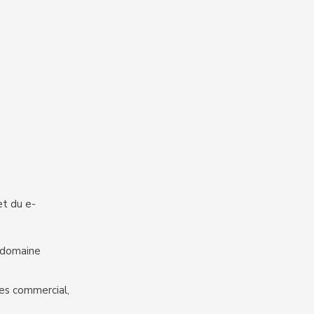
et du e-
 (domaine
nes commercial,