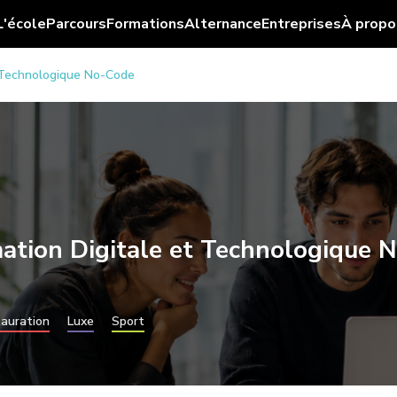
L'école
Parcours
Formations
Alternance
Entreprises
À propo
t Technologique No-Code
ation Digitale et Technologique 
auration
Luxe
Sport