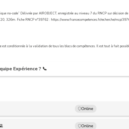
ologique no-code” Délivrée par AIROBJECT, enregistrée au niveau 7 du RNCP sur décision 
 320, 326m. Fiche RNCP n°39762 : https://www.francecompetences.fr/recherche/rncp/397
e est conditionnée à la validation de tous les blocs de compétences. Il est tout à fait possi
équipe Expérience ? 📞
Online
💻
Online