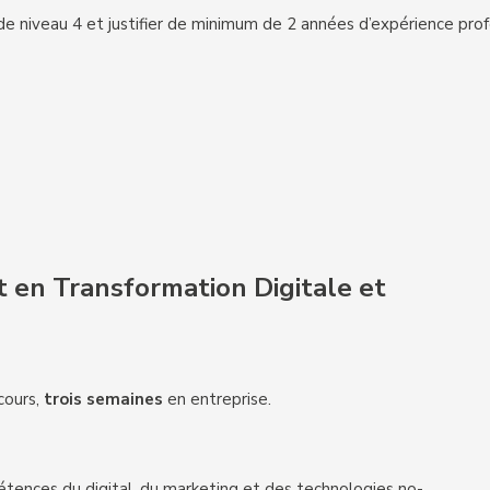
on de niveau 4 et justifier de minimum de 2 années d’expérience pro
en Transformation Digitale et
cours,
trois semaines
en entreprise.
tences du digital, du marketing et des technologies no-