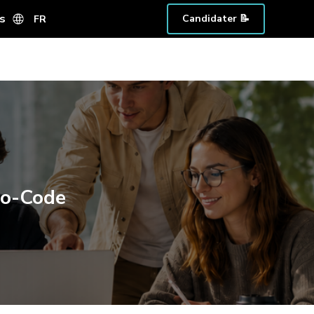
s
Candidater 📝
FR
No-Code