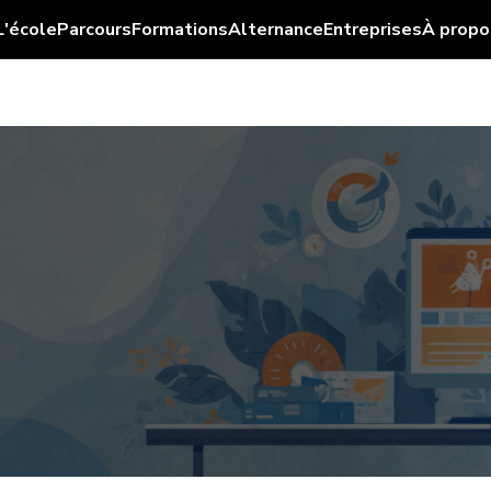
L'école
Parcours
Formations
Alternance
Entreprises
À propo