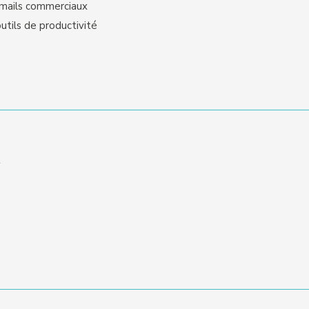
emails commerciaux
utils de productivité
t