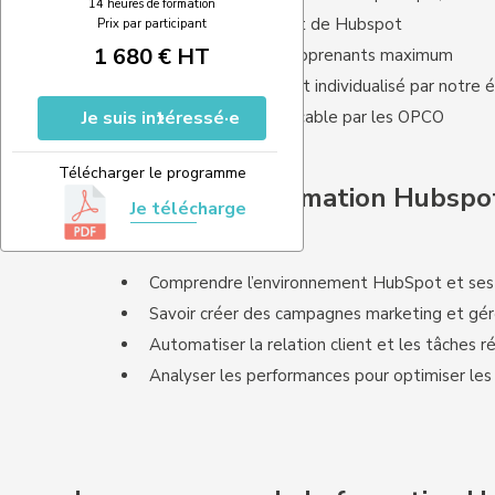
14 heures de formation
Un formateur expert de Hubspot
Prix par participant
1 680 € HT
Des groupes de 5 apprenants maximum
Un accompagnement individualisé par notre 
Je suis intéressé·e
Une formation finançable par les OPCO
Télécharger le programme
Objectifs de la formation Hubspo
Je télécharge
Comprendre l’environnement HubSpot et ses
Savoir créer des campagnes marketing et gér
Automatiser la relation client et les tâches r
Analyser les performances pour optimiser les