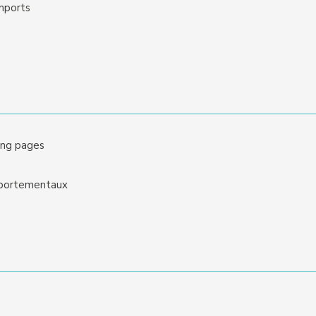
imports
ding pages
omportementaux