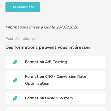
Accessibilité des personnes en situation de handicap,
Taux de satisfaction en fin de formation : NA
Je candidate
RQTH, ou difficultés particulières, nous contacter
Taux de progression individuelle : NA
pour organiser un entretien et vous proposer un
programme adapté à vos besoins :
Informations mises à jour le 23/03/2026
handicap@crews-education.com
Accessibilité des publics internationaux, nous
Pour aller plus loin
contacter :
international@crews-education.com
Ces formations peuvent vous intéresser
Formation A/B Testing
Formation CRO - Conversion Rate
Optimization
Formation Design System