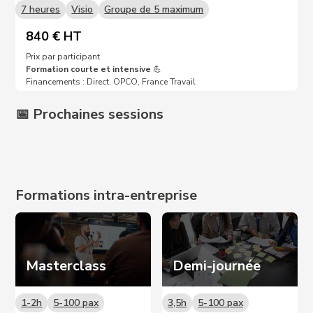
7 heures
Visio
Groupe de 5 maximum
840 € HT
Prix par participant
Formation courte et intensive
💪
Financements : Direct, OPCO, France Travail
📅 Prochaines sessions
Prochaines dates sur demande 📩
Formations intra-entreprise
Masterclass
Demi-journée
1-2h
5-100 pax
3,5h
5-100 pax