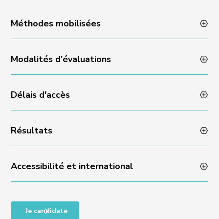
Méthodes mobilisées
Modalités d'évaluations
Animation des formations par des professionnels en
activité
Méthodes pédagogiques variées et dynamiques
Délais d'accès
Évaluation des acquis en fin de formation via un quizz
Encadrement individuel par l’équipe Experience
ou un rendu de projet
Résultats
Admissibilité sur dossier et échange avec l’équipe
Experience : réponse sous 48 heures
Accessibilité et international
Taux de satisfaction en fin de formation : NA
Taux de satisfaction sur les compétences acquises :
NA
Accessibilité des personnes en situation de handicap,
Je candidate
RQTH, ou difficultés particulières, nous contacter