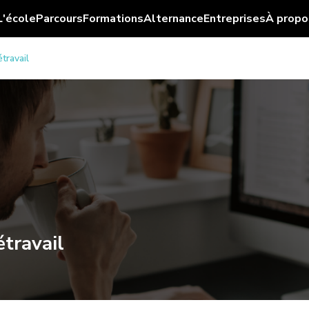
L'école
Parcours
Formations
Alternance
Entreprises
À propo
travail
étravail