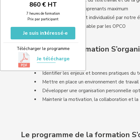
Un formateur expert du télétravail et de la 
860 € HT
Des groupes de 5 apprenants maximum
7 heures de formation
Un accompagnement individualisé par notre 
Prix par participant
Une formation finançable par les OPCO
Je suis intéressé·e
Objectifs de la formation S’organi
Télécharger le programme
Je télécharge
Identifier les enjeux et bonnes pratiques du t
Mettre en place un environnement de travail 
Développer une organisation personnelle op
Maintenir la motivation, la collaboration et la
Le programme de la formation S’o