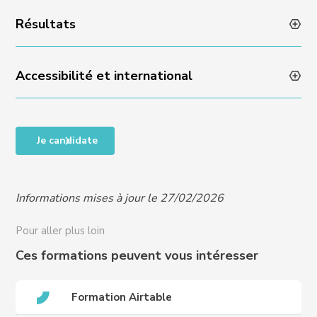
Résultats
Admissibilité sur dossier et échange avec l’équipe
Experience : réponse sous 48 heures
Accessibilité et international
Taux de satisfaction en fin de formation : NA
Taux de progression individuelle : NA
Accessibilité des personnes en situation de handicap,
Je candidate
RQTH, ou difficultés particulières, nous contacter
pour organiser un entretien et vous proposer un
programme adapté à vos besoins :
Informations mises à jour le 27/02/2026
handicap@crews-education.com
Accessibilité des publics internationaux, nous
Pour aller plus loin
contacter :
international@crews-education.com
Ces formations peuvent vous intéresser
Formation Airtable