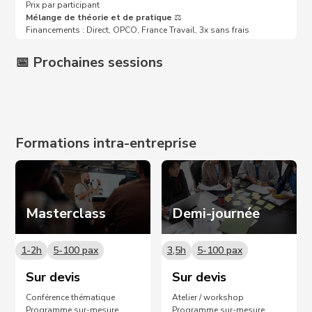
Prix par participant
Mélange de théorie et de pratique
⚖️
Financements : Direct, OPCO, France Travail, 3x sans frais
📅 Prochaines sessions
Prochaines dates sur demande 📩
Formations intra-entreprise
Masterclass
Demi-journée
1-2h
5-100 pax
3,5h
5-100 pax
Sur devis
Sur devis
Conférence thématique
Atelier / workshop
Programme sur-mesure
Programme sur-mesure