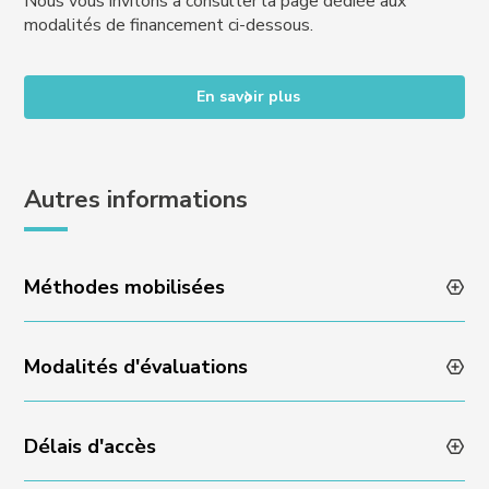
Nous vous invitons à consulter la page dédiée aux
modalités de financement ci-dessous.
En savoir plus
Autres informations
Méthodes mobilisées
Modalités d'évaluations
Animation des formations par des professionnels en
activité
Méthodes pédagogiques variées et dynamiques
Délais d'accès
Évaluation des acquis en fin de formation via un quizz
Encadrement individuel par l’équipe Experience
ou un rendu de projet